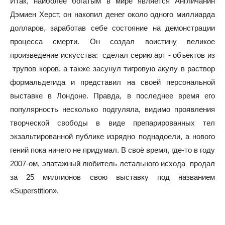
Итак, наиболее богатым в мире является Англичанин
Дэмиен Херст, он накопил денег около одного миллиарда
долларов, заработав себе состояние на демонстрации
процесса смерти. Он создал воистину великое
произведение искусства: сделал серию арт - объектов из
трупов коров, а также засунул тигровую акулу в раствор
формальдегида и представил на своей персональной
выставке в Лондоне. Правда, в последнее время его
популярность несколько подгуляла, видимо проявления
творческой свободы в виде препарированных тел
экзальтированной публике изрядно поднадоели, а нового
гений пока ничего не придумал. В своё время, где-то в году
2007-ом, эпатажный любитель летального исхода продал
за 25 миллионов свою выставку под названием
«Superstition».