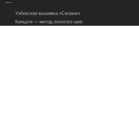
Узбекская вышивка «Сюзане»
Кинцуги — метод золотого шва
Императорские и королевские короны
Топ 10 самых богатых художников мира
Вазочки, которые оказались самыми дорогими в мире
Музей Метрополитен: коллекция шедевров
прикладного искусства
Холодный блеск королевских сапфиров
КОНТАКТЫ
Facebook:
Орнамент- клуб
ДПИ Журнал