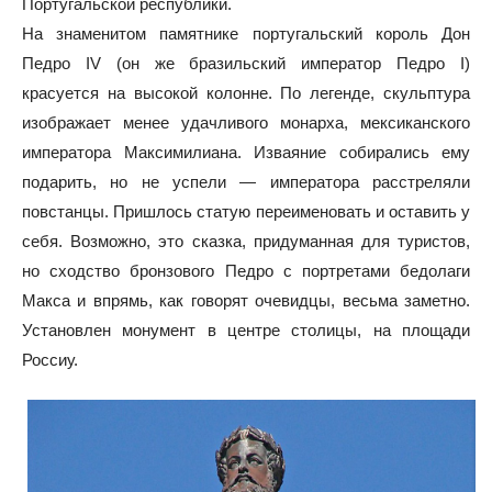
Португальской республики.
На знаменитом памятнике португальский король Дон
Педро IV (он же бразильский император Педро I)
красуется на высокой колонне. По легенде, скульптура
изображает менее удачливого монарха, мексиканского
императора Максимилиана. Изваяние собирались ему
подарить, но не успели — императора расстреляли
повстанцы. Пришлось статую переименовать и оставить у
себя. Возможно, это сказка, придуманная для туристов,
но сходство бронзового Педро с портретами бедолаги
Макса и впрямь, как говорят очевидцы, весьма заметно.
Установлен монумент в центре столицы, на площади
Россиу.