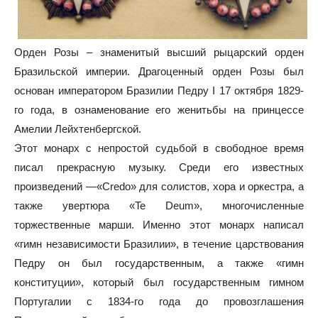
Орден Розы – знаменитый высший рыцарский орден
Бразильской империи. Драгоценный орден Розы был
основан императором Бразилии Педру I 17 октября 1829-
го года, в ознаменование его женитьбы на принцессе
Амелии Лейхтенбергской.
Этот монарх с непростой судьбой в свободное время
писал прекрасную музыку. Среди его известных
произведений —«Credo» для солистов, хора и оркестра, а
также увертюра «Te Deum», многочисленные
торжественные марши. Именно этот монарх написал
«гимн независимости Бразилии», в течение царствования
Педру он был государственным, а также «гимн
конституции», который был государственным гимном
Португалии с 1834-го года до провозглашения