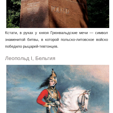
Кстати, в руках у князя Грюнвальдские мечи — символ
знаменитой битвы, в которой польско-литовское войско
победило рыцарей-тевтонцев.
Леопольд I, Бельгия