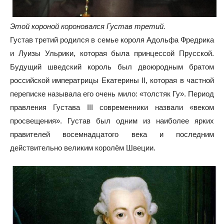
Этой короной короновался Густав третий.
Густав третий родился в семье короля Адольфа Фредрика
и Луизы Ульрики, которая была принцессой Прусской.
Будущий шведский король был двоюродным братом
российской императрицы Екатерины II, которая в частной
переписке называла его очень мило: «толстяк Гу». Период
правления Густава III современники назвали «веком
просвещения». Густав был одним из наиболее ярких
правителей восемнадцатого века и последним
действительно великим королём Швеции.