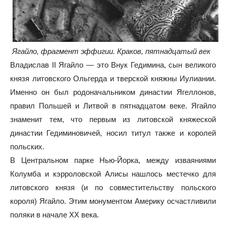
Ягайло, фрагмент эффигии. Краков, пятнадцатый век
Владислав II Ягайло — это Внук Гедимина, сын великого
князя литовского Ольгерда и тверской княжны Иулиании.
Именно он был родоначальником династии Ягеллонов,
правил Польшей и Литвой в пятнадцатом веке. Ягайло
знаменит тем, что первым из литовской княжеской
династии Гедиминовичей, носил титул также и королей
польских.
В Центральном парке Нью-Йорка, между изваяниями
Колумба и кэрроловской Алисы нашлось местечко для
литовского князя (и по совместительству польского
короля) Ягайло. Этим монументом Америку осчастливили
поляки в начале XX века.