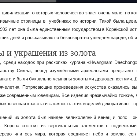
цивилизации, о которых человечество знает очень мало, но ко
ивычные страницы в учебниках по истории. Такой была цивили
992 лет она была единственным государством в Корейской ист
ших дней и рассказывают о безвозвратно ушедчем народе, об 
 и украшения из золота
и, среди находок при раскопках кургана «Hwangnam Daechong
дарству Силла, перед изумлёнными археологами предстало п
мнате и были буквально усыпаны золотыми драгоценностями. Др
челетия. Потрясающие произведения искусства оказались вып
же современным ювелирам. Все изделия чрезвычайно тонкие, 
быкновенная красота и сложность этих изделий декоративно – п
шений из золота был найден великолепный венец и пояс , о
и. Корона состоит из вертикальных элементов с подвескам
рево или ось мира, которая соединяет небо и землю, сог