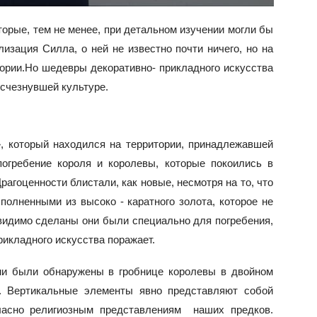
торые, тем не менее, при детальном изучении могли бы
зация Силла, о ней не известно почти ничего, но на
ории.Но шедевры декоративно- прикладного искусства
исчезнувшей культуре.
», который находился на территории, принадлежавшей
огребение короля и королевы, которые покоились в
агоценности блистали, как новые, несмотря на то, что
олненными из высоко - каратного золота, которое не
видимо сделаны они были специально для погребения,
рикладного искусства поражает.
ни были обнаружены в гробнице королевы в двойном
и. Вертикальные элементы явно представляют собой
ласно религиозным представлениям наших предков.