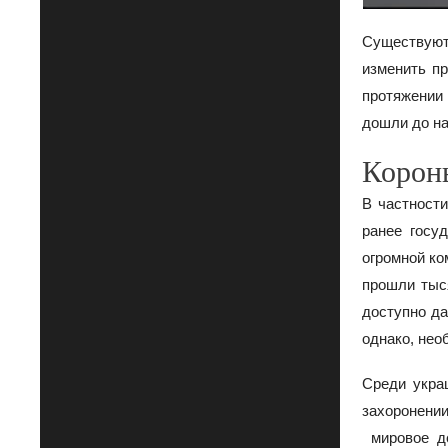
Существуют 
изменить пр
протяжении 
дошли до на
Короны
В частност
ранее госу
огромной ко
прошли тыся
доступно да
однако, нео
Среди укра
захоронени
мировое де