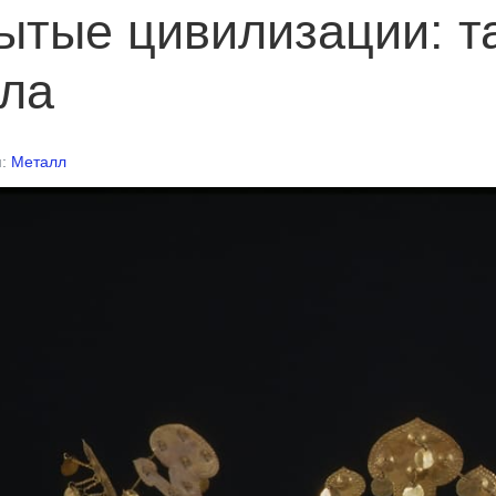
ытые цивилизации: т
ла
я:
Металл