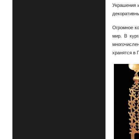
Украшения и
декоративн
Огромное ко
мир. В кур
многочисле
хранятся в 