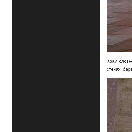
Храм словно
стенах, бар