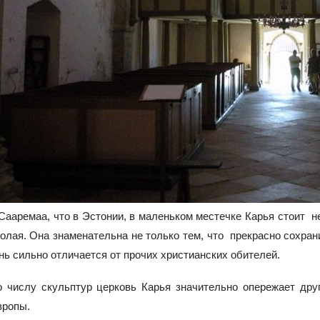
Сааремаа, что в Эстонии, в маленьком местечке Карья стоит 
олая. Она знаменательна не только тем, что прекрасно сохран
нь сильно отличается от прочих христианских обителей.
по числу скульптур церковь Карья значительно опережает др
вропы.