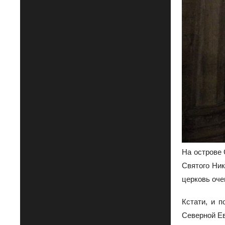
На острове 
Святого Ник
церковь оче
Кстати, и 
Северной Е