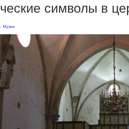
ческие символы в це
я:
Музеи