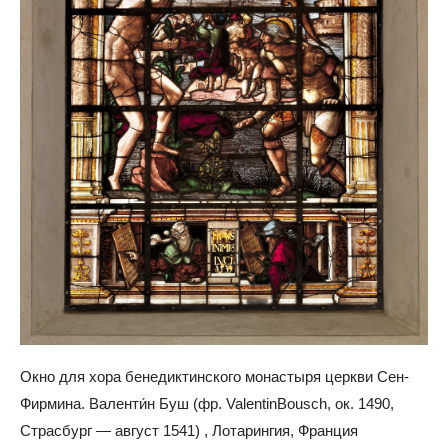
Окно для хора бенедиктинского монастыря церкви Сен-
Фирмина. Валенти́н Буш (фр. ValentinBousch, ок. 1490,
Страсбург — август 1541) , Лотарингия, Франция