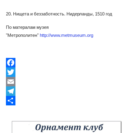
20. Нищета и беззаботность. Нидерланды, 1510 год
По матералам музея
"Метрополитен"
http://www.metmuseum.org
Facebook
Twitter
Email
Telegram
Share