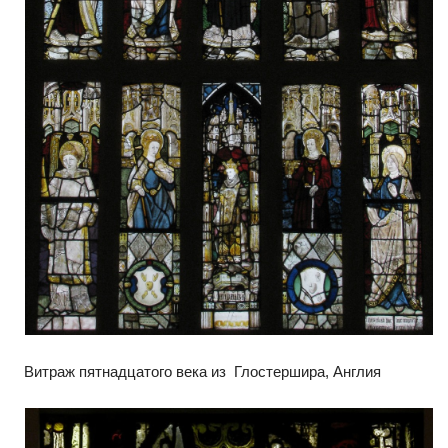
Витраж пятнадцатого века из Глостершира, Англия