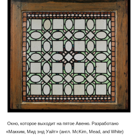
Окно, которое выходит на пятое Авеню. Разработано
«Макким, Мид энд Уайт» (англ. McKim, Mead, and White)