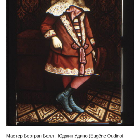
Мастер Бертран Белл , Юджин Удино (Eugêne Oudinot