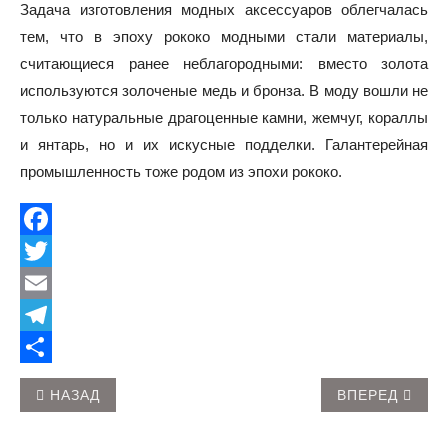
Задача изготовления модных аксессуаров облегчалась
тем, что в эпоху рококо модными стали материалы,
считающиеся ранее неблагородными: вместо золота
используются золоченые медь и бронза. В моду вошли не
только натуральные драгоценные камни, жемчуг, кораллы
и янтарь, но и их искусные подделки. Галантерейная
промышленность тоже родом из эпохи рококо.
Facebook
Twitter
Email
Telegram
Share
ПРЕДЫДУЩИЙ: ШИБАМ – МАНХЭТТЕН ПУСТЫНИ
СЛЕДУЮЩИЙ: 
НАЗАД
ВПЕРЕД