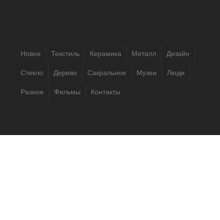
Новое
Текстиль
Керамика
Металл
Дизайн
Стекло
Дерево
Сакральное
Музеи
Люди
Разное
Фильмы
Контакты