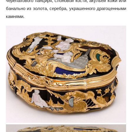
черепахового панциря, слоновой кости, акульей кожи или
банально из золота, серебра, украшенного драгоценными
камнями.