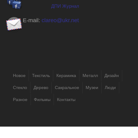
ДПИ Журнал
E-mail:
clareo@ukr.net
Новое
Текстиль
Керамика
Металл
Дизайн
Стекло
Дерево
Сакральное
Музеи
Люди
Разное
Фильмы
Контакты