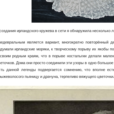
создания ирландского кружева в сети я обнаружила несколько ле
едевральным является вариант, многократно повторённый де
думали ирландские моряки, к творческому порыву их якобы по
 своим родным краям, что в порыве ностальгии делали мален
веточков. Дома они просто соединили эти узоры в одно большое
сть данной легенды подвергается сомнению, что вполне ест
рыжеволосого пьяницу и драчуна, терпеливо вяжущего цветочки