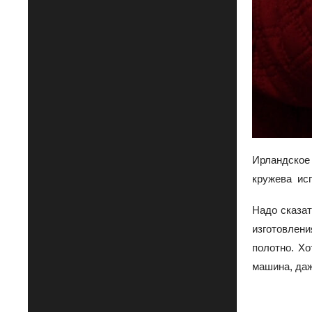
Ирландское
кружева исп
Надо сказат
изготовлени
полотно. Хо
машина, даж