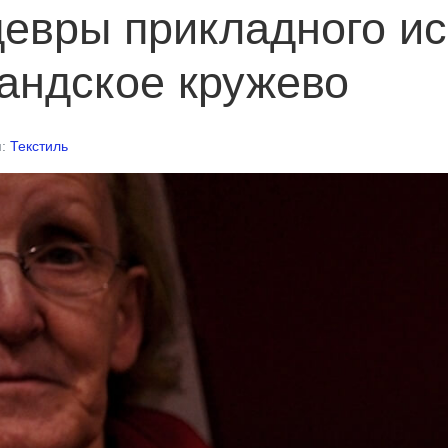
евры прикладного ис
андское кружево
я:
Текстиль