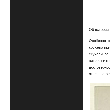
Об истории 
Особенно ш
кружево при
скучали по
веточек и ц
достоверно
отчаянного 