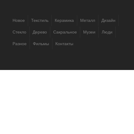
Новое
Текстиль
Керамика
Металл
Дизайн
Стекло
Дерево
Сакральное
Музеи
Люди
Разное
Фильмы
Контакты